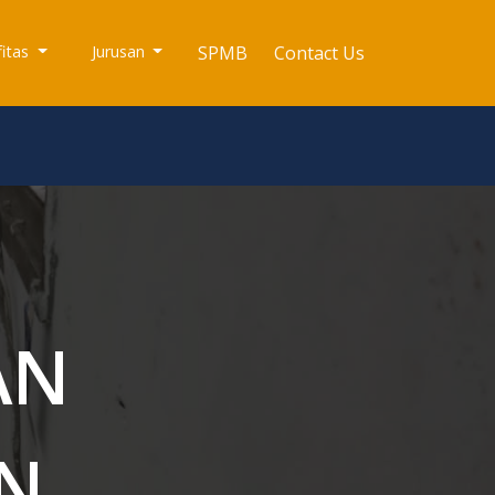
fitas
Jurusan
SPMB
Contact Us
AN
N