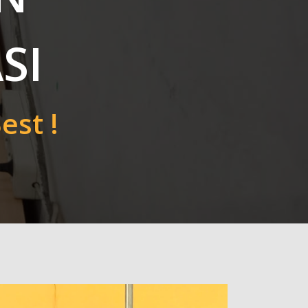
SI
est !